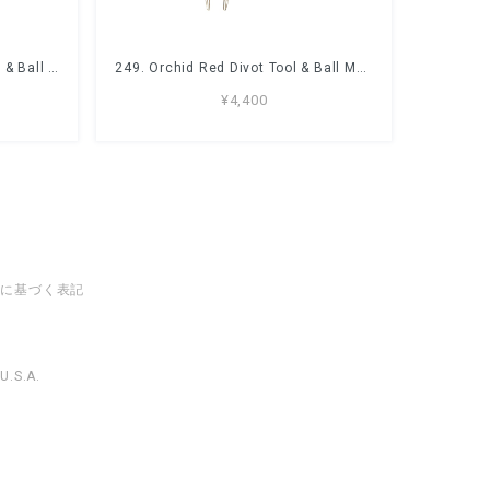
248. Orchid Yellow Divot Tool & Ball Marker Set
249. Orchid Red Divot Tool & Ball Marker Set
¥4,400
法に基づく表記
U.S.A.